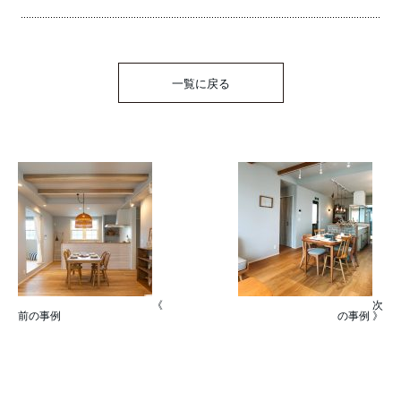
一覧に戻る
《
次
前の事例
の事例 》