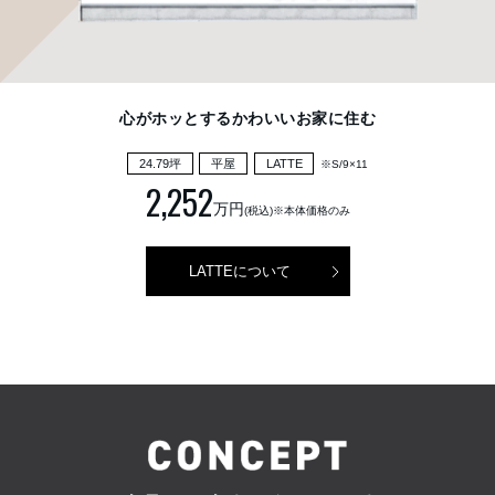
心がホッとするかわいいお家に住む
24.79坪
平屋
LATTE
※S/9×11
2,252
万円
(税込)※本体価格のみ
LATTEについて