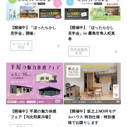
【開催中】「ほったらかし
【開催中】「ほったらかし
見学会」開催♪
見学会」in 霧島市隼人町真
孝
イベント見
学会
見学会霧島
支店
【開催中】平屋の魅力体感
【開催中】坂之上NOIRモデ
フェア【与次郎展示場】
ルハウス 特別仕様・特別価
格でお譲りします