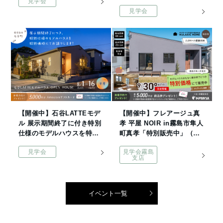
見学会
見学会
【開催中】石谷LATTEモデ
【開催中】フレアージュ真
ル 展示期間終了に付き特別
孝 平屋 NOIR in霧島市隼人
仕様のモデルハウスを特別
町真孝「特別販売中」（霧
価格にてお譲りします
島支店）
見学会
見学会霧島
支店
イベント一覧