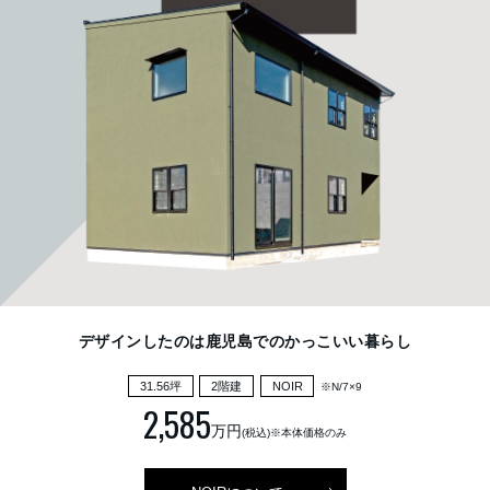
デザインしたのは鹿児島でのかっこいい暮らし
31.56坪
2階建
NOIR
※N/7×9
2,585
万円
(税込)※本体価格のみ